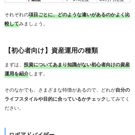
FX
3〜20%程度
4,000円程度
それぞれの
項目ごとに、どのような違いがあるのかよく比
較して
みましょう。
【初心者向け】資産運用の種類
まずは、
投資についてあまり知識がない初心者向けの資産
運用を紹介
します。
そのなかでも、さまざまな特徴があるので、どれが
自分の
ライフスタイルや目的に合っているかチェック
してみてく
ださい。
ロボアドバイザー