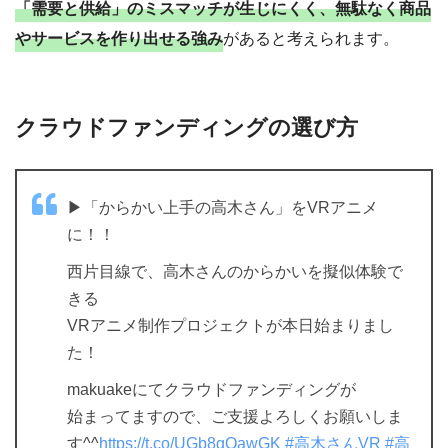
「需要と供給」のミスマッチが生じにくく、無駄なく商品
やサービスを作り出せる強み
があると考えられます。
クラウドファンディングの選び方
▶︎「からかい上手の高木さん」をVRアニメ
に！！
西片目線で、高木さんのからかいを擬似体験で
きる
VRアニメ制作プロジェクトが本日始まりまし
た！
makuakeにてクラウドファンディングが
始まってますので、ご支援よろしくお願いしま
す^^
https://t.co/UGb8gQawGK
#高木さんVR
#高